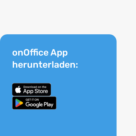
onOffice App
herunterladen: