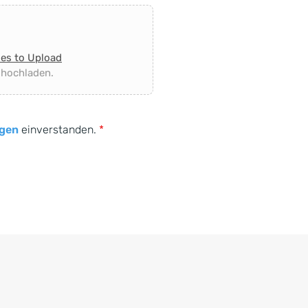
les to Upload
 hochladen.
gen
einverstanden.
*