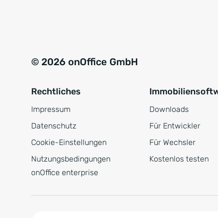
e
a
r
t
s
i
t
v
© 2026 onOffice GmbH
ä
e
n
:
Rechtliches
Immobiliensoft
d
n
Impressum
Downloads
i
Datenschutz
Für Entwickler
s
Cookie-Einstellungen
Für Wechsler
*
Nutzungsbedingungen
Kostenlos testen
onOffice enterprise