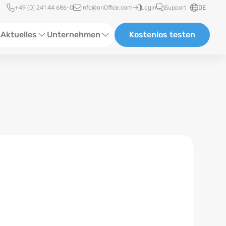
Schnellzugriff
+49 (0) 241 44 686-0
info@onOffice.com
Login
Support
DE
Aktuelles
Unternehmen
Kostenlos testen
ebinare
Über Uns
tatus-News
Partner und Kooperationen
eranstaltungen
Karriere
eferenzen
log
ewsletter
n