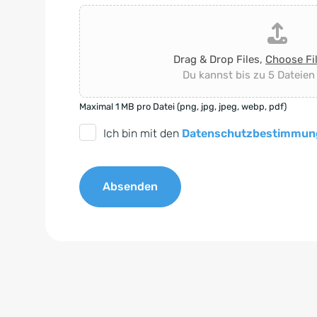
Drag & Drop Files,
Choose Fi
Du kannst bis zu 5 Dateien
Maximal 1 MB pro Datei (png, jpg, jpeg, webp, pdf)
D
Ich bin mit den
Datenschutzbestimmun
S
G
Absenden
V
O
A
-
l
E
t
i
e
n
r
v
n