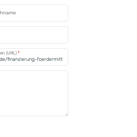
chname
CRM für Banken
den (URL)
*