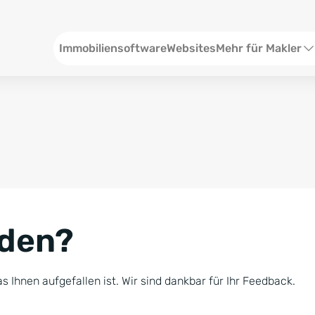
Header
Immobiliensoftware
Websites
Mehr für Makler
SEO und Content
W
Social Media
S
Social Ads
V
Google Ads
R
nden?
Newsletter-Pakete
B
Consulting
N
s Ihnen aufgefallen ist. Wir sind dankbar für Ihr Feedback.
Softwareschulunge