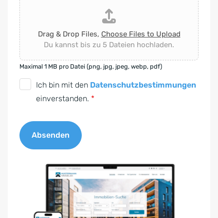
Drag & Drop Files,
Choose Files to Upload
Du kannst bis zu 5 Dateien hochladen.
Maximal 1 MB pro Datei (png, jpg, jpeg, webp, pdf)
D
Ich bin mit den
Datenschutzbestimmungen
S
einverstanden.
*
G
V
Absenden
O
-
A
E
l
i
t
n
e
v
r