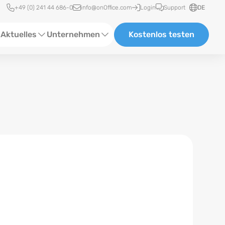
Schnellzugriff
+49 (0) 241 44 686-0
info@onOffice.com
Login
Support
DE
Aktuelles
Unternehmen
Kostenlos testen
ebinare
Über Uns
tatus-News
Partner und Kooperationen
eranstaltungen
Karriere
eferenzen
log
ewsletter
n