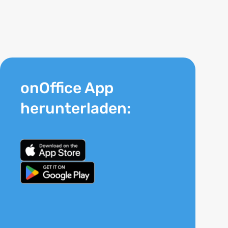
onOffice App
herunterladen: