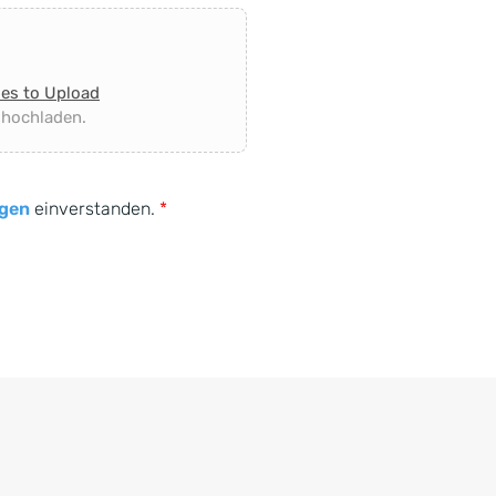
les to Upload
 hochladen.
gen
einverstanden.
*