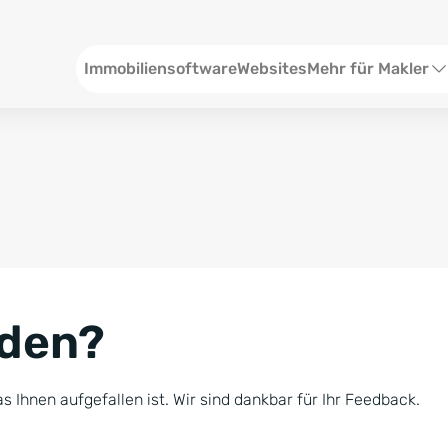
Header
Immobiliensoftware
Websites
Mehr für Makler
SEO und Content
W
Social Media
S
Social Ads
V
Google Ads
R
nden?
Newsletter-Pakete
B
Consulting
N
s Ihnen aufgefallen ist. Wir sind dankbar für Ihr Feedback.
Softwareschulunge