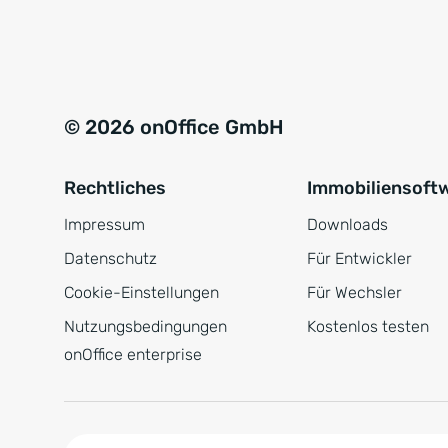
e
a
r
t
s
i
t
v
© 2026 onOffice GmbH
ä
e
n
:
Rechtliches
Immobiliensoft
d
n
Impressum
Downloads
i
Datenschutz
Für Entwickler
s
Cookie-Einstellungen
Für Wechsler
*
Nutzungsbedingungen
Kostenlos testen
onOffice enterprise