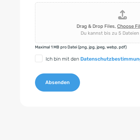
Drag & Drop Files,
Choose Fi
Du kannst bis zu 5 Dateien
Maximal 1 MB pro Datei (png, jpg, jpeg, webp, pdf)
D
Ich bin mit den
Datenschutzbestimmun
S
G
Absenden
V
O
A
-
l
E
t
i
e
n
r
v
n