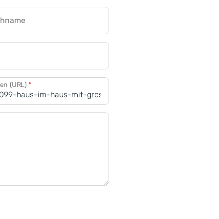
chname
CRM für Banken
den (URL)
*