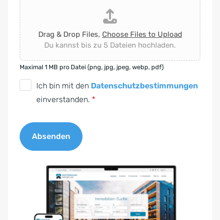
Drag & Drop Files,
Choose Files to Upload
Du kannst bis zu 5 Dateien hochladen.
Maximal 1 MB pro Datei (png, jpg, jpeg, webp, pdf)
D
Ich bin mit den
Datenschutzbestimmungen
S
einverstanden.
*
G
V
Absenden
O
-
A
E
l
i
t
n
e
v
r