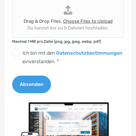
Drag & Drop Files,
Choose Files to Upload
Du kannst bis zu 5 Dateien hochladen.
Maximal 1 MB pro Datei (png, jpg, jpeg, webp, pdf)
D
Ich bin mit den
Datenschutzbestimmungen
S
einverstanden.
*
G
V
Absenden
O
-
A
E
l
i
t
n
e
v
r