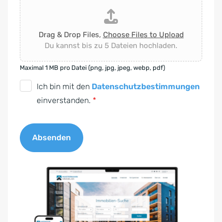
Drag & Drop Files,
Choose Files to Upload
Du kannst bis zu 5 Dateien hochladen.
Maximal 1 MB pro Datei (png, jpg, jpeg, webp, pdf)
D
Ich bin mit den
Datenschutzbestimmungen
S
einverstanden.
*
G
V
Absenden
O
-
A
E
l
i
t
n
e
v
r