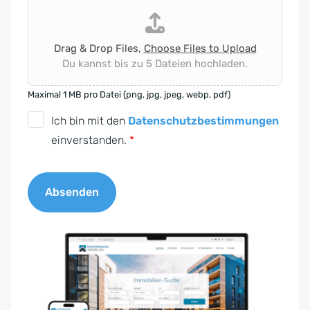
Drag & Drop Files,
Choose Files to Upload
Du kannst bis zu 5 Dateien hochladen.
Maximal 1 MB pro Datei (png, jpg, jpeg, webp, pdf)
D
Ich bin mit den
Datenschutzbestimmungen
S
einverstanden.
*
G
V
Absenden
O
-
A
E
l
i
t
n
e
v
r