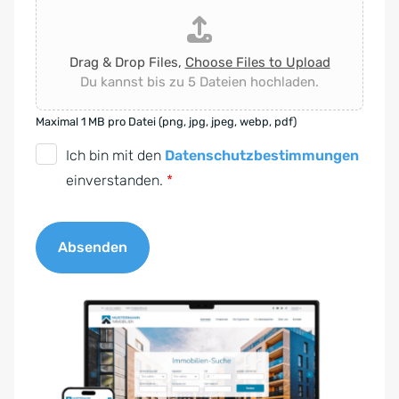
Drag & Drop Files,
Choose Files to Upload
Du kannst bis zu 5 Dateien hochladen.
Maximal 1 MB pro Datei (png, jpg, jpeg, webp, pdf)
D
Ich bin mit den
Datenschutzbestimmungen
S
einverstanden.
*
G
V
Absenden
O
-
A
E
l
i
t
n
e
v
r