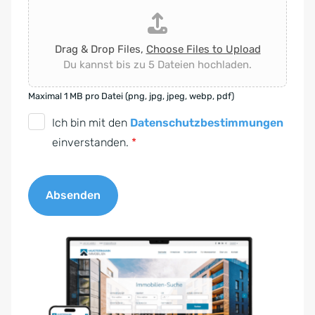
Drag & Drop Files,
Choose Files to Upload
Du kannst bis zu 5 Dateien hochladen.
Maximal 1 MB pro Datei (png, jpg, jpeg, webp, pdf)
D
Ich bin mit den
Datenschutzbestimmungen
S
einverstanden.
*
G
V
Absenden
O
-
A
E
l
i
t
n
e
v
r