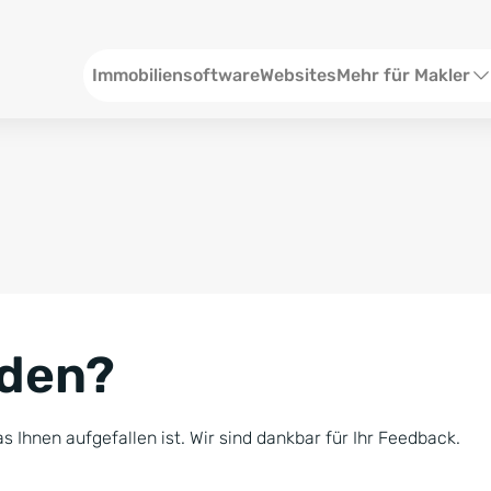
Header
Immobiliensoftware
Websites
Mehr für Makler
SEO und Content
W
Social Media
S
Social Ads
V
Google Ads
R
nden?
Newsletter-Pakete
B
Consulting
N
s Ihnen aufgefallen ist. Wir sind dankbar für Ihr Feedback.
Softwareschulunge