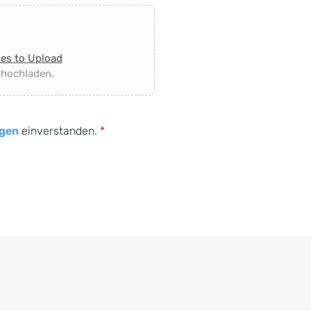
les to Upload
 hochladen.
gen
einverstanden.
*