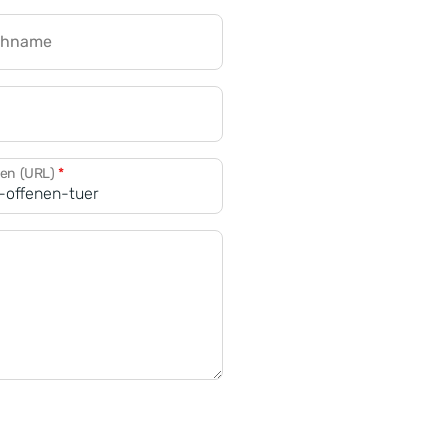
chname
CRM für Banken
den (URL)
*