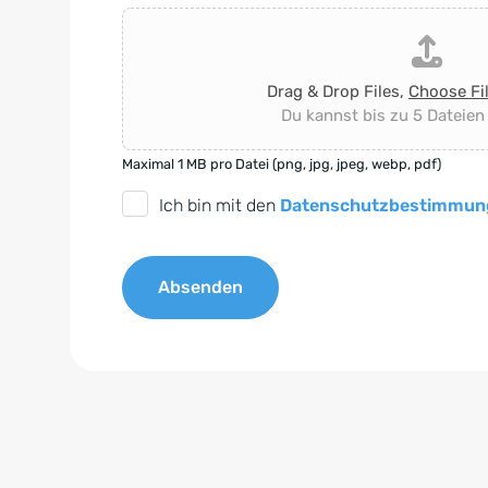
Drag & Drop Files,
Choose Fi
Du kannst bis zu 5 Dateien
Maximal 1 MB pro Datei (png, jpg, jpeg, webp, pdf)
D
Ich bin mit den
Datenschutzbestimmun
S
G
Absenden
V
O
A
-
l
E
t
i
e
n
r
v
n