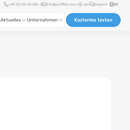
Schnellzugriff
+49 (0) 241 44 686-0
info@onOffice.com
Login
Support
DE
Aktuelles
Unternehmen
Kostenlos testen
ebinare
Über Uns
tatus-News
Partner und Kooperationen
eranstaltungen
Karriere
eferenzen
log
ewsletter
n