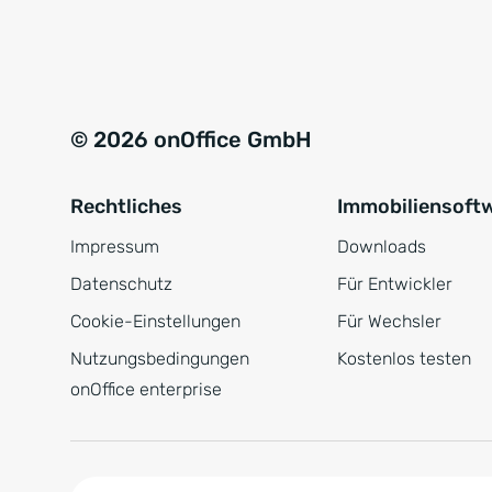
e
a
r
t
s
i
t
v
© 2026 onOffice GmbH
ä
e
n
:
Rechtliches
Immobiliensoft
d
n
Impressum
Downloads
i
Datenschutz
Für Entwickler
s
Cookie-Einstellungen
Für Wechsler
*
Nutzungsbedingungen
Kostenlos testen
onOffice enterprise