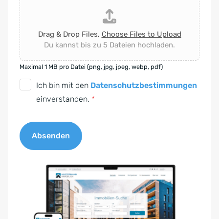
Drag & Drop Files,
Choose Files to Upload
Du kannst bis zu 5 Dateien hochladen.
Maximal 1 MB pro Datei (png, jpg, jpeg, webp, pdf)
D
Ich bin mit den
Datenschutzbestimmungen
S
einverstanden.
*
G
V
Absenden
O
-
A
E
l
i
t
n
e
v
r