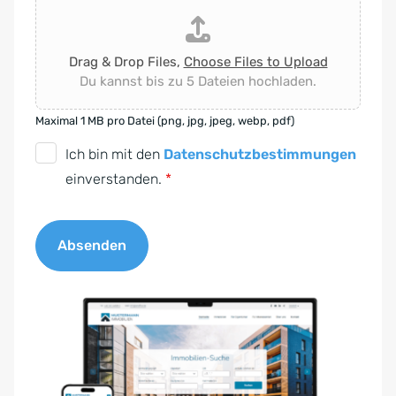
Drag & Drop Files,
Choose Files to Upload
Du kannst bis zu 5 Dateien hochladen.
Maximal 1 MB pro Datei (png, jpg, jpeg, webp, pdf)
D
Ich bin mit den
Datenschutzbestimmungen
S
einverstanden.
*
G
V
Absenden
O
-
A
E
l
i
t
n
e
v
r