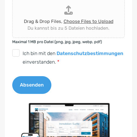
Drag & Drop Files,
Choose Files to Upload
Du kannst bis zu 5 Dateien hochladen.
Maximal 1 MB pro Datei (png, jpg, jpeg, webp, pdf)
D
Ich bin mit den
Datenschutzbestimmungen
S
einverstanden.
*
G
V
Absenden
O
-
A
E
l
i
t
n
e
v
r