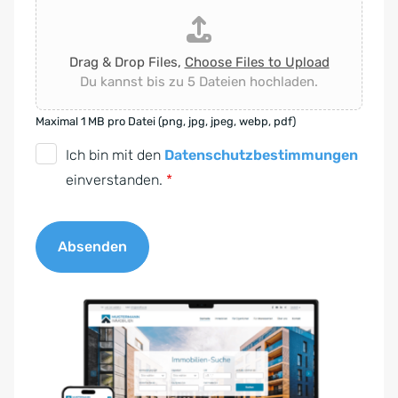
Drag & Drop Files,
Choose Files to Upload
Du kannst bis zu 5 Dateien hochladen.
Maximal 1 MB pro Datei (png, jpg, jpeg, webp, pdf)
D
Ich bin mit den
Datenschutzbestimmungen
S
einverstanden.
*
G
V
Absenden
O
-
A
E
l
i
t
n
e
v
r