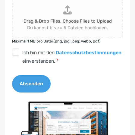
Drag & Drop Files,
Choose Files to Upload
Du kannst bis zu 5 Dateien hochladen.
Maximal 1 MB pro Datei (png, jpg, jpeg, webp, pdf)
D
Ich bin mit den
Datenschutzbestimmungen
S
einverstanden.
*
G
V
Absenden
O
-
A
E
l
i
t
n
e
v
r