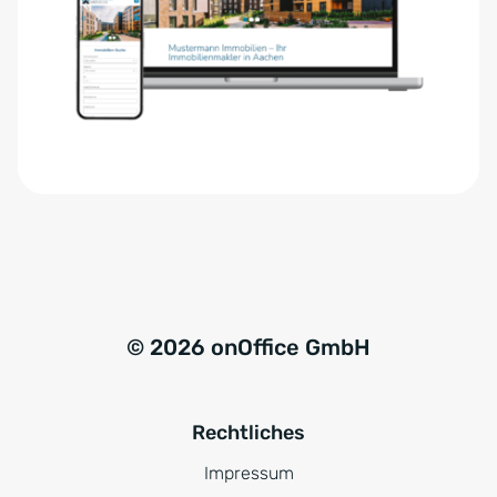
e
n
r
a
s
t
t
i
ä
v
n
e
d
:
n
i
s
*
© 2026 onOffice GmbH
Rechtliches
Impressum