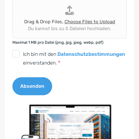
Drag & Drop Files,
Choose Files to Upload
Du kannst bis zu 5 Dateien hochladen.
Maximal 1 MB pro Datei (png, jpg, jpeg, webp, pdf)
D
Ich bin mit den
Datenschutzbestimmungen
S
einverstanden.
*
G
V
Absenden
O
-
A
E
l
i
t
n
e
v
r