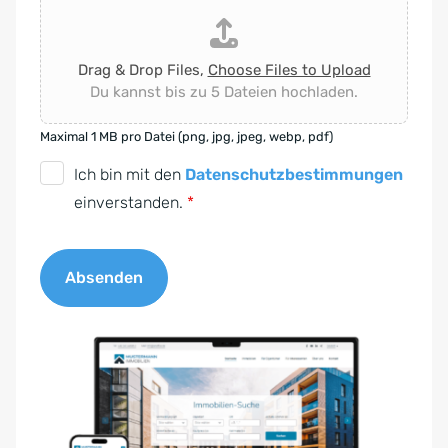
Drag & Drop Files,
Choose Files to Upload
Du kannst bis zu 5 Dateien hochladen.
Maximal 1 MB pro Datei (png, jpg, jpeg, webp, pdf)
D
Ich bin mit den
Datenschutzbestimmungen
S
einverstanden.
*
G
V
Absenden
O
-
A
E
l
i
t
n
e
v
r