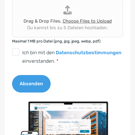
Drag & Drop Files,
Choose Files to Upload
Du kannst bis zu 5 Dateien hochladen.
Maximal 1 MB pro Datei (png, jpg, jpeg, webp, pdf)
D
Ich bin mit den
Datenschutzbestimmungen
S
einverstanden.
*
G
V
Absenden
O
-
A
E
l
i
t
n
e
v
r