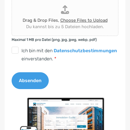
Drag & Drop Files,
Choose Files to Upload
Du kannst bis zu 5 Dateien hochladen.
Maximal 1 MB pro Datei (png, jpg, jpeg, webp, pdf)
D
Ich bin mit den
Datenschutzbestimmungen
S
einverstanden.
*
G
V
Absenden
O
-
A
E
l
i
t
n
e
v
r