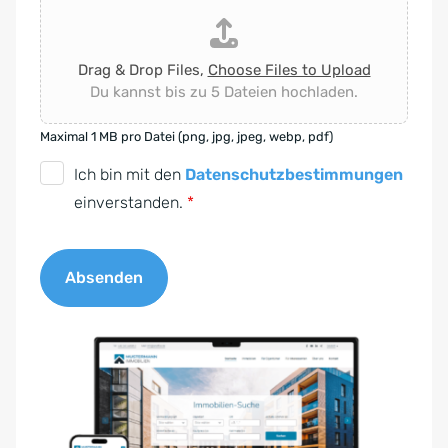
Drag & Drop Files,
Choose Files to Upload
Du kannst bis zu 5 Dateien hochladen.
Maximal 1 MB pro Datei (png, jpg, jpeg, webp, pdf)
D
Ich bin mit den
Datenschutzbestimmungen
S
einverstanden.
*
G
V
Absenden
O
-
A
E
l
i
t
n
e
v
r