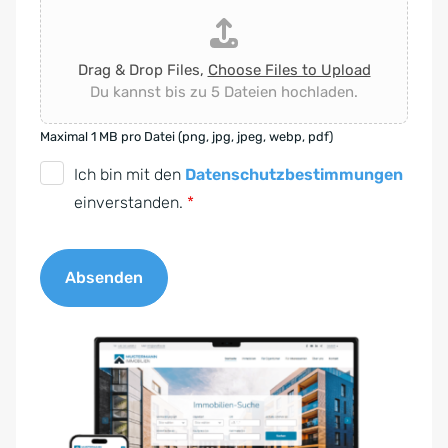
Drag & Drop Files,
Choose Files to Upload
Du kannst bis zu 5 Dateien hochladen.
Maximal 1 MB pro Datei (png, jpg, jpeg, webp, pdf)
D
Ich bin mit den
Datenschutzbestimmungen
S
einverstanden.
*
G
V
Absenden
O
-
A
E
l
i
t
n
e
v
r