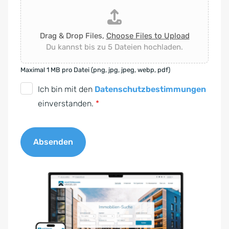
Drag & Drop Files,
Choose Files to Upload
Du kannst bis zu 5 Dateien hochladen.
Maximal 1 MB pro Datei (png, jpg, jpeg, webp, pdf)
D
Ich bin mit den
Datenschutzbestimmungen
S
einverstanden.
*
G
V
Absenden
O
-
A
E
l
i
t
n
e
v
r