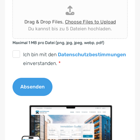
Drag & Drop Files,
Choose Files to Upload
Du kannst bis zu 5 Dateien hochladen.
Maximal 1 MB pro Datei (png, jpg, jpeg, webp, pdf)
D
Ich bin mit den
Datenschutzbestimmungen
S
einverstanden.
*
G
V
Absenden
O
-
A
E
l
i
t
n
e
v
r