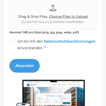
Drag & Drop Files,
Choose Files to Upload
Du kannst bis zu 5 Dateien hochladen.
Maximal 1 MB pro Datei (png, jpg, jpeg, webp, pdf)
D
Ich bin mit den
Datenschutzbestimmungen
S
einverstanden.
*
G
V
Absenden
O
-
A
E
l
i
t
n
e
v
r