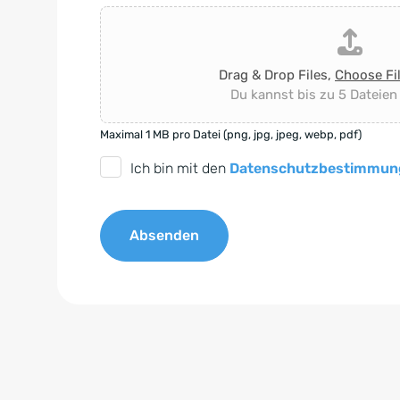
Drag & Drop Files,
Choose Fi
Du kannst bis zu 5 Dateien
Maximal 1 MB pro Datei (png, jpg, jpeg, webp, pdf)
D
Ich bin mit den
Datenschutzbestimmun
S
G
Absenden
V
O
A
-
l
E
t
i
e
n
r
v
n