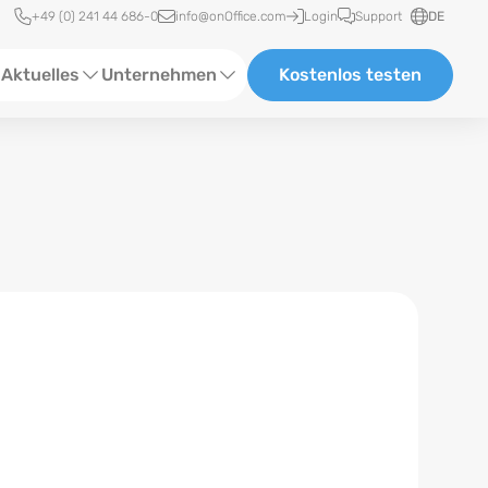
Schnellzugriff
+49 (0) 241 44 686-0
info@onOffice.com
Login
Support
DE
Aktuelles
Unternehmen
Kostenlos testen
ebinare
Über Uns
tatus-News
Partner und Kooperationen
eranstaltungen
Karriere
eferenzen
log
ewsletter
n