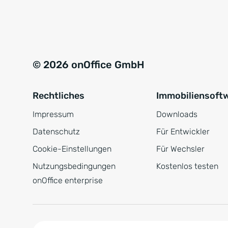
e
a
r
t
s
i
t
v
© 2026 onOffice GmbH
ä
e
n
:
Rechtliches
Immobiliensoft
d
n
Impressum
Downloads
i
Datenschutz
Für Entwickler
s
Cookie-Einstellungen
Für Wechsler
*
Nutzungsbedingungen
Kostenlos testen
onOffice enterprise