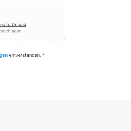
les to Upload
 hochladen.
gen
einverstanden.
*