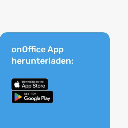
onOffice App
herunterladen: