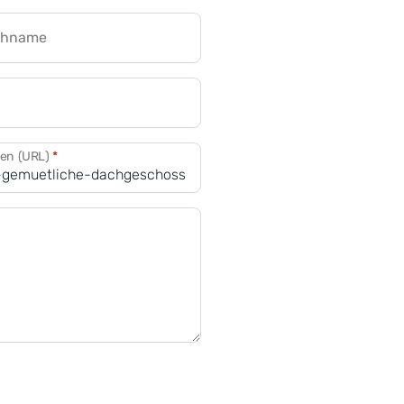
chname
CRM für Banken
den (URL)
*