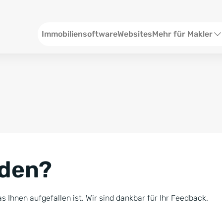
Header
Immobiliensoftware
Websites
Mehr für Makler
SEO und Content
W
Social Media
S
Social Ads
V
Google Ads
R
nden?
Newsletter-Pakete
B
Consulting
N
s Ihnen aufgefallen ist. Wir sind dankbar für Ihr Feedback.
Softwareschulunge