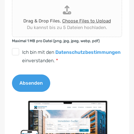
Drag & Drop Files,
Choose Files to Upload
Du kannst bis zu 5 Dateien hochladen.
Maximal 1 MB pro Datei (png, jpg, jpeg, webp, pdf)
D
Ich bin mit den
Datenschutzbestimmungen
S
einverstanden.
*
G
V
Absenden
O
-
A
E
l
i
t
n
e
v
r