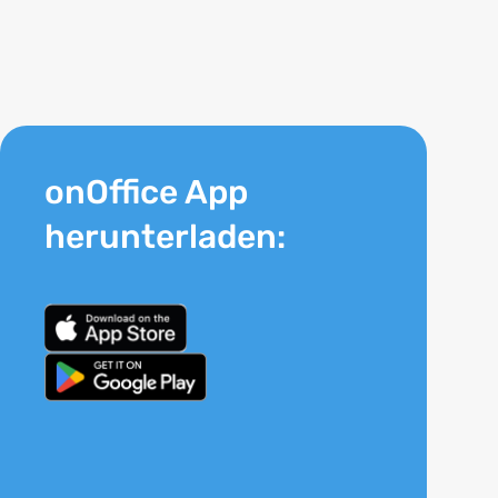
onOffice App
herunterladen: