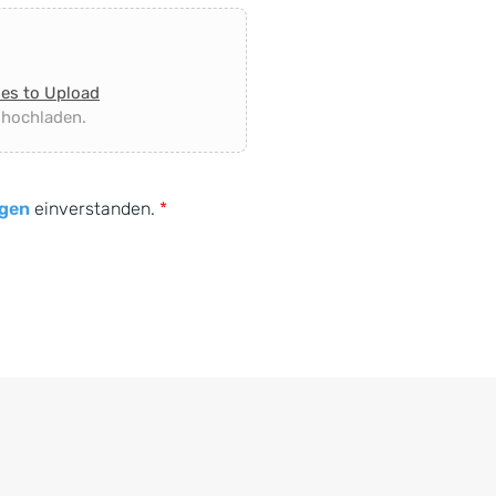
les to Upload
 hochladen.
gen
einverstanden.
*