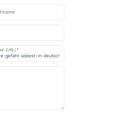
chname
CRM für Banken
den (URL)
*