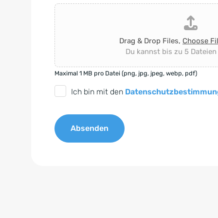
Drag & Drop Files,
Choose Fi
Du kannst bis zu 5 Dateien
Maximal 1 MB pro Datei (png, jpg, jpeg, webp, pdf)
D
Ich bin mit den
Datenschutzbestimmun
S
G
Absenden
V
O
A
-
l
E
t
i
e
n
r
v
n