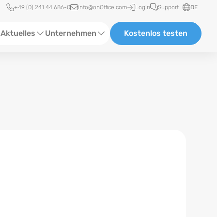
Schnellzugriff
+49 (0) 241 44 686-0
info@onOffice.com
Login
Support
DE
Aktuelles
Unternehmen
Kostenlos testen
ebinare
Über Uns
tatus-News
Partner und Kooperationen
eranstaltungen
Karriere
eferenzen
log
ewsletter
n