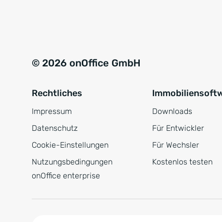
e
a
r
t
s
i
t
v
© 2026 onOffice GmbH
ä
e
n
:
Rechtliches
Immobiliensoft
d
n
Impressum
Downloads
i
Datenschutz
Für Entwickler
s
Cookie-Einstellungen
Für Wechsler
*
Nutzungsbedingungen
Kostenlos testen
onOffice enterprise