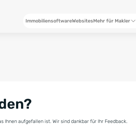
Header
Immobiliensoftware
Websites
Mehr für Makler
SEO und Content
W
Social Media
S
Social Ads
V
Google Ads
R
nden?
Newsletter-Pakete
B
Consulting
N
s Ihnen aufgefallen ist. Wir sind dankbar für Ihr Feedback.
Softwareschulunge