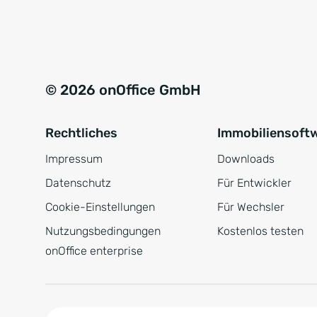
e
a
r
t
s
i
t
v
© 2026 onOffice GmbH
ä
e
n
:
Rechtliches
Immobiliensoft
d
n
Impressum
Downloads
i
Datenschutz
Für Entwickler
s
Cookie-Einstellungen
Für Wechsler
*
Nutzungsbedingungen
Kostenlos testen
onOffice enterprise