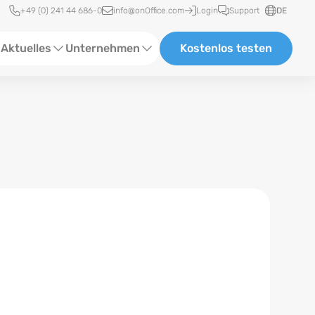
Schnellzugriff
+49 (0) 241 44 686-0
info@onOffice.com
Login
Support
DE
Aktuelles
Unternehmen
Kostenlos testen
ebinare
Über Uns
tatus-News
Partner und Kooperationen
eranstaltungen
Karriere
eferenzen
log
ewsletter
n