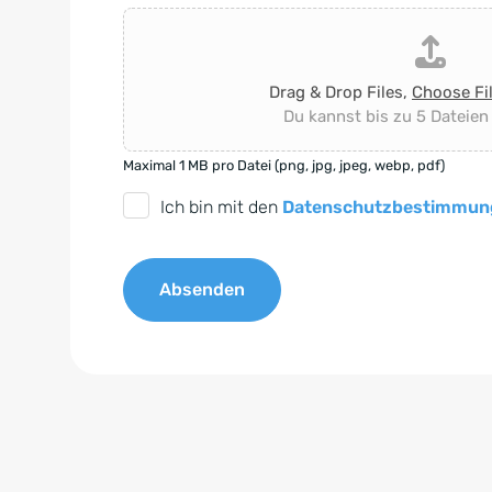
Drag & Drop Files,
Choose Fi
Du kannst bis zu 5 Dateien
Maximal 1 MB pro Datei (png, jpg, jpeg, webp, pdf)
D
Ich bin mit den
Datenschutzbestimmun
S
G
Absenden
V
O
A
-
l
E
t
i
e
n
r
v
n