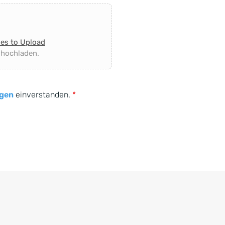
les to Upload
 hochladen.
gen
einverstanden.
*