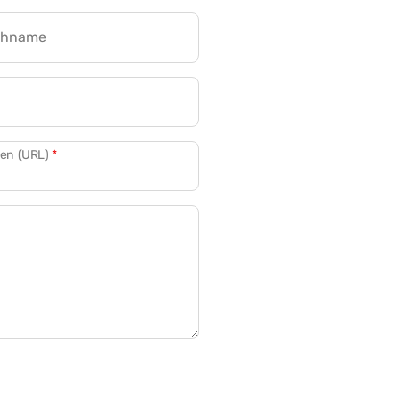
chname
CRM für Banken
den (URL)
*