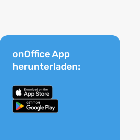
onOffice App
herunterladen: