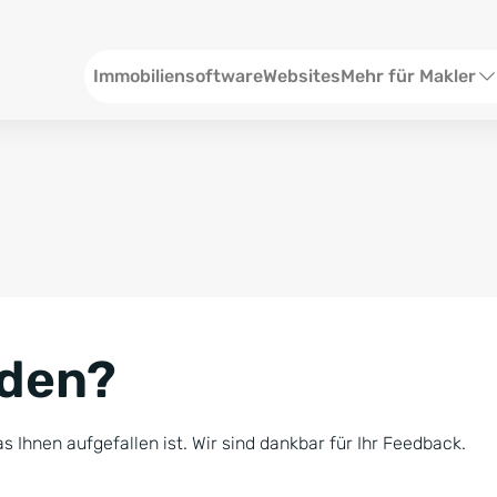
Header
Immobiliensoftware
Websites
Mehr für Makler
SEO und Content
W
Social Media
S
Social Ads
V
Google Ads
R
nden?
Newsletter-Pakete
B
Consulting
N
s Ihnen aufgefallen ist. Wir sind dankbar für Ihr Feedback.
Softwareschulunge