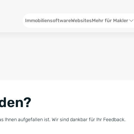
Header
Immobiliensoftware
Websites
Mehr für Makler
SEO und Content
W
Social Media
S
Social Ads
V
Google Ads
R
nden?
Newsletter-Pakete
B
Consulting
N
s Ihnen aufgefallen ist. Wir sind dankbar für Ihr Feedback.
Softwareschulunge