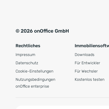
e
a
r
t
s
i
t
v
© 2026 onOffice GmbH
ä
e
n
:
Rechtliches
Immobiliensoft
d
n
Impressum
Downloads
i
Datenschutz
Für Entwickler
s
Cookie-Einstellungen
Für Wechsler
*
Nutzungsbedingungen
Kostenlos testen
onOffice enterprise