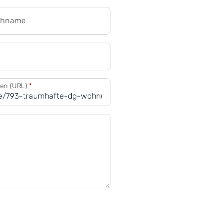
chname
CRM für Banken
den (URL)
*