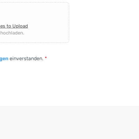
les to Upload
 hochladen.
gen
einverstanden.
*