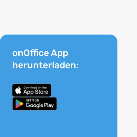
onOffice App
herunterladen: