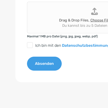
Drag & Drop Files,
Choose Fi
Du kannst bis zu 5 Dateien
Maximal 1 MB pro Datei (png, jpg, jpeg, webp, pdf)
D
Ich bin mit den
Datenschutzbestimmun
S
G
Absenden
V
O
A
-
l
E
t
i
e
n
r
v
n