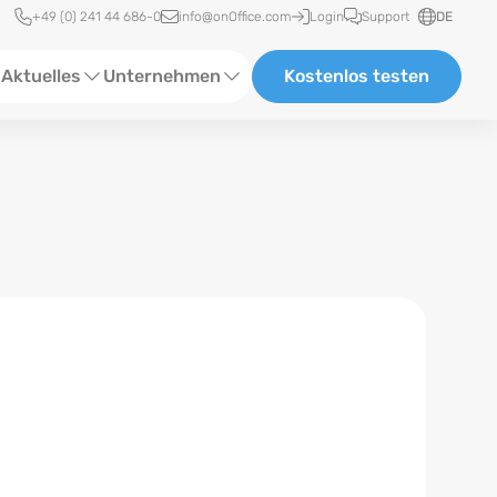
Schnellzugriff
+49 (0) 241 44 686-0
info@onOffice.com
Login
Support
DE
Aktuelles
Unternehmen
Kostenlos testen
ebinare
Über Uns
tatus-News
Partner und Kooperationen
eranstaltungen
Karriere
eferenzen
log
ewsletter
n