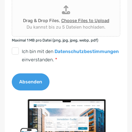
Drag & Drop Files,
Choose Files to Upload
Du kannst bis zu 5 Dateien hochladen.
Maximal 1 MB pro Datei (png, jpg, jpeg, webp, pdf)
D
Ich bin mit den
Datenschutzbestimmungen
S
einverstanden.
*
G
V
Absenden
O
-
A
E
l
i
t
n
e
v
r