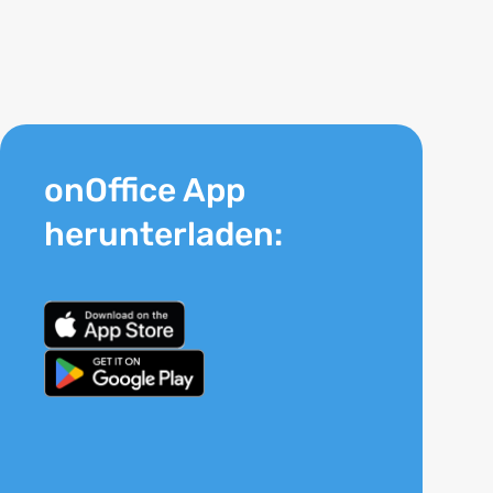
onOffice App
herunterladen: