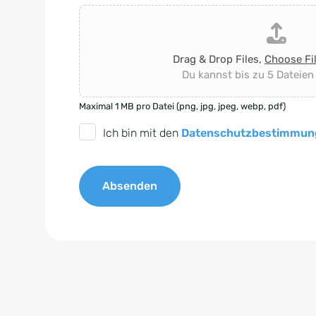
Drag & Drop Files,
Choose Fi
Du kannst bis zu 5 Dateien
Maximal 1 MB pro Datei (png, jpg, jpeg, webp, pdf)
D
Ich bin mit den
Datenschutzbestimmun
S
G
Absenden
V
O
A
-
l
E
t
i
e
n
r
v
n