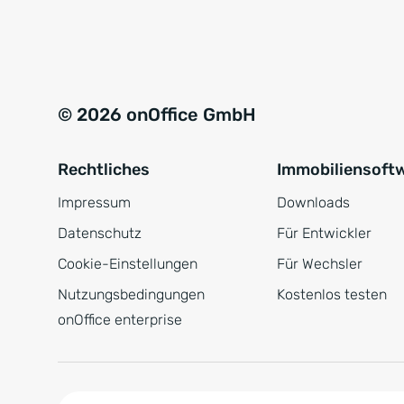
e
a
r
t
s
i
t
v
© 2026 onOffice GmbH
ä
e
n
:
Rechtliches
Immobiliensoft
d
n
Impressum
Downloads
i
Datenschutz
Für Entwickler
s
Cookie-Einstellungen
Für Wechsler
*
Nutzungsbedingungen
Kostenlos testen
onOffice enterprise