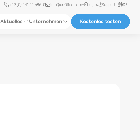
Schnellzugriff
+49 (0) 241 44 686-0
info@onOffice.com
Login
Support
DE
Aktuelles
Unternehmen
Kostenlos testen
ebinare
Über Uns
tatus-News
Partner und Kooperationen
eranstaltungen
Karriere
eferenzen
log
ewsletter
n