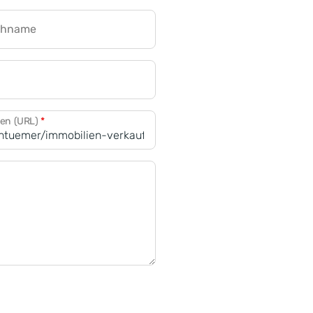
chname
CRM für Banken
den (URL)
*