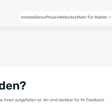
Header
Immobiliensoftware
Websites
Mehr für Makler
SEO und Content
W
Social Media
S
Social Ads
V
Google Ads
R
nden?
Newsletter-Pakete
B
Consulting
N
s Ihnen aufgefallen ist. Wir sind dankbar für Ihr Feedback.
Softwareschulunge