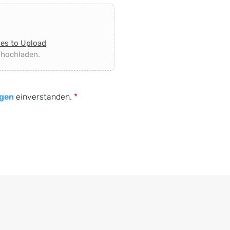
les to Upload
 hochladen.
gen
einverstanden.
*