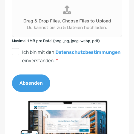
Drag & Drop Files,
Choose Files to Upload
Du kannst bis zu 5 Dateien hochladen.
Maximal 1 MB pro Datei (png, jpg, jpeg, webp, pdf)
D
Ich bin mit den
Datenschutzbestimmungen
S
einverstanden.
*
G
V
Absenden
O
-
A
E
l
i
t
n
e
v
r