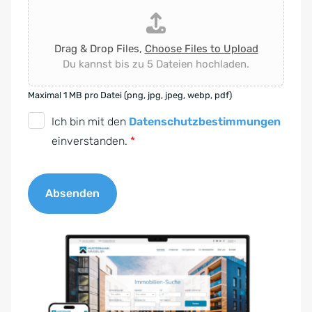
Drag & Drop Files,
Choose Files to Upload
Du kannst bis zu 5 Dateien hochladen.
Maximal 1 MB pro Datei (png, jpg, jpeg, webp, pdf)
D
Ich bin mit den
Datenschutzbestimmungen
S
einverstanden.
*
G
V
Absenden
O
-
A
E
l
i
t
n
e
v
r