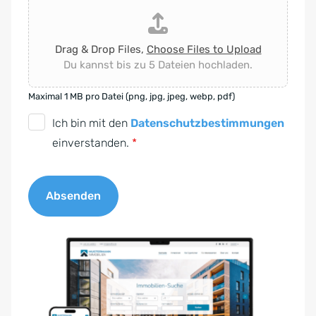
Drag & Drop Files,
Choose Files to Upload
Du kannst bis zu 5 Dateien hochladen.
Maximal 1 MB pro Datei (png, jpg, jpeg, webp, pdf)
D
Ich bin mit den
Datenschutzbestimmungen
S
einverstanden.
*
G
V
Absenden
O
-
A
E
l
i
t
n
e
v
r