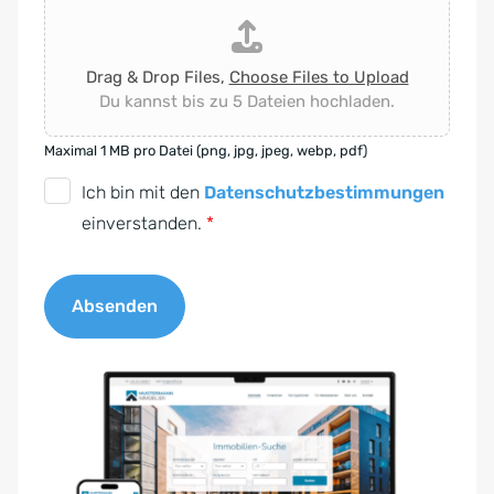
Drag & Drop Files,
Choose Files to Upload
Du kannst bis zu 5 Dateien hochladen.
Maximal 1 MB pro Datei (png, jpg, jpeg, webp, pdf)
D
Ich bin mit den
Datenschutzbestimmungen
S
einverstanden.
*
G
V
Absenden
O
-
A
E
l
i
t
n
e
v
r