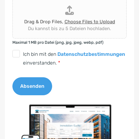
Drag & Drop Files,
Choose Files to Upload
Du kannst bis zu 5 Dateien hochladen.
Maximal 1 MB pro Datei (png, jpg, jpeg, webp, pdf)
D
Ich bin mit den
Datenschutzbestimmungen
S
einverstanden.
*
G
V
Absenden
O
-
A
E
l
i
t
n
e
v
r