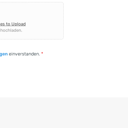
les to Upload
 hochladen.
gen
einverstanden.
*