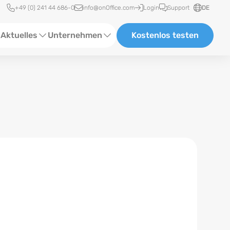
Schnellzugriff
+49 (0) 241 44 686-0
info@onOffice.com
Login
Support
DE
Aktuelles
Unternehmen
Kostenlos testen
ebinare
Über Uns
tatus-News
Partner und Kooperationen
eranstaltungen
Karriere
eferenzen
log
ewsletter
n