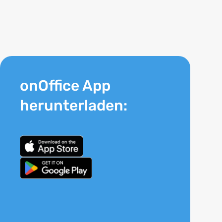
onOffice App
herunterladen: