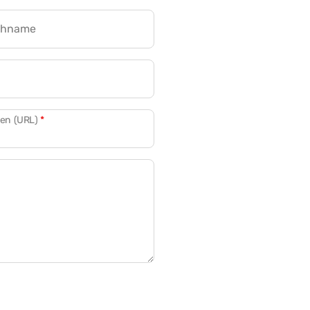
chname
CRM für Banken
den (URL)
*