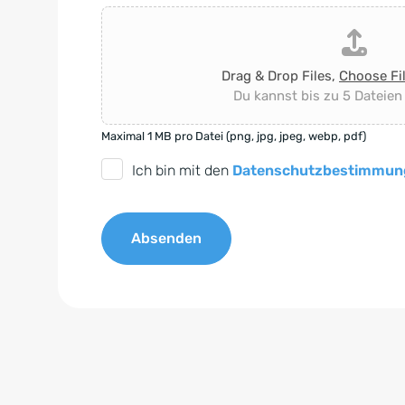
Drag & Drop Files,
Choose Fi
Du kannst bis zu 5 Dateien
Maximal 1 MB pro Datei (png, jpg, jpeg, webp, pdf)
D
Ich bin mit den
Datenschutzbestimmun
S
G
Absenden
V
O
A
-
l
E
t
i
e
n
r
v
n