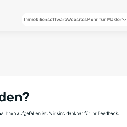
Header
Immobiliensoftware
Websites
Mehr für Makler
SEO und Content
W
Social Media
S
Social Ads
V
Google Ads
R
nden?
Newsletter-Pakete
B
Consulting
N
s Ihnen aufgefallen ist. Wir sind dankbar für Ihr Feedback.
Softwareschulunge