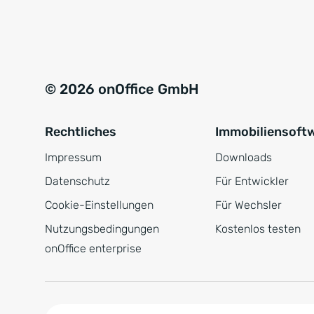
e
a
r
t
s
i
t
v
© 2026 onOffice GmbH
ä
e
n
:
Rechtliches
Immobiliensoft
d
n
Impressum
Downloads
i
Datenschutz
Für Entwickler
s
Cookie-Einstellungen
Für Wechsler
*
Nutzungsbedingungen
Kostenlos testen
onOffice enterprise