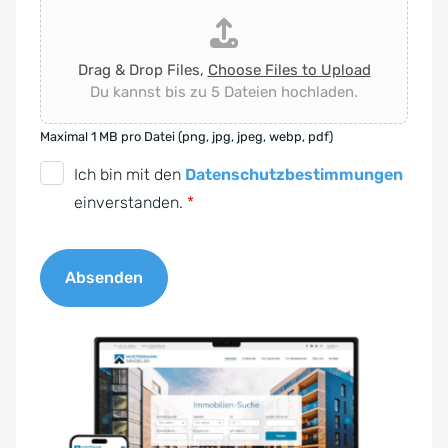
Drag & Drop Files,
Choose Files to Upload
Du kannst bis zu 5 Dateien hochladen.
Maximal 1 MB pro Datei (png, jpg, jpeg, webp, pdf)
D
Ich bin mit den
Datenschutzbestimmungen
S
einverstanden.
*
G
V
Absenden
O
-
A
E
l
i
t
n
e
v
r