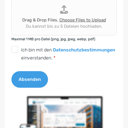
Drag & Drop Files,
Choose Files to Upload
Du kannst bis zu 5 Dateien hochladen.
Maximal 1 MB pro Datei (png, jpg, jpeg, webp, pdf)
D
Ich bin mit den
Datenschutzbestimmungen
S
einverstanden.
*
G
V
Absenden
O
-
A
E
l
i
t
n
e
v
r