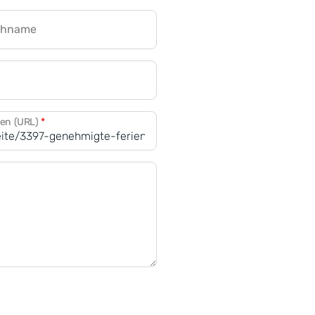
chname
CRM für Banken
den (URL)
*