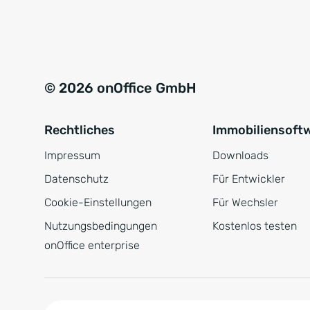
e
a
r
t
s
i
t
v
© 2026 onOffice GmbH
ä
e
n
:
Rechtliches
Immobiliensoft
d
n
Impressum
Downloads
i
Datenschutz
Für Entwickler
s
Cookie-Einstellungen
Für Wechsler
*
Nutzungsbedingungen
Kostenlos testen
onOffice enterprise