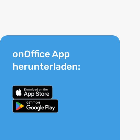
onOffice App
herunterladen: