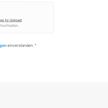
les to Upload
 hochladen.
gen
einverstanden.
*