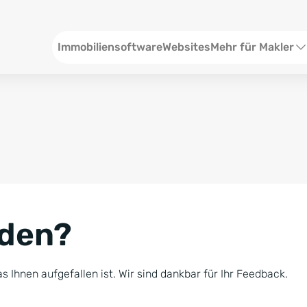
Header
Immobiliensoftware
Websites
Mehr für Makler
SEO und Content
W
Social Media
S
Social Ads
V
Google Ads
R
nden?
Newsletter-Pakete
B
Consulting
N
s Ihnen aufgefallen ist. Wir sind dankbar für Ihr Feedback.
Softwareschulunge