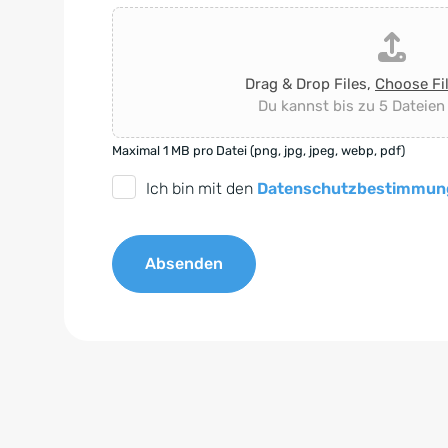
Drag & Drop Files,
Choose Fi
Du kannst bis zu 5 Dateien
Maximal 1 MB pro Datei (png, jpg, jpeg, webp, pdf)
D
Ich bin mit den
Datenschutzbestimmun
S
G
Absenden
V
O
A
-
l
E
t
i
e
n
r
v
n