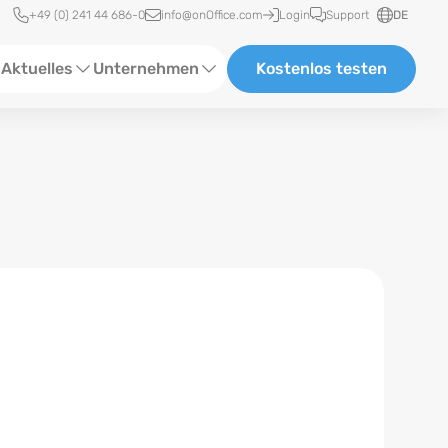
Schnellzugriff
+49 (0) 241 44 686-0
info@onOffice.com
Login
Support
DE
Aktuelles
Unternehmen
Kostenlos testen
ebinare
Über Uns
tatus-News
Partner und Kooperationen
eranstaltungen
Karriere
eferenzen
log
ewsletter
n