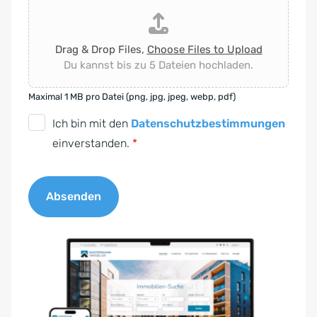
Drag & Drop Files,
Choose Files to Upload
Du kannst bis zu 5 Dateien hochladen.
Maximal 1 MB pro Datei (png, jpg, jpeg, webp, pdf)
D
Ich bin mit den
Datenschutzbestimmungen
S
einverstanden.
*
G
V
Absenden
O
-
A
E
l
i
t
n
e
v
r