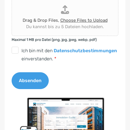
Drag & Drop Files,
Choose Files to Upload
Du kannst bis zu 5 Dateien hochladen.
Maximal 1 MB pro Datei (png, jpg, jpeg, webp, pdf)
D
Ich bin mit den
Datenschutzbestimmungen
S
einverstanden.
*
G
V
Absenden
O
-
A
E
l
i
t
n
e
v
r