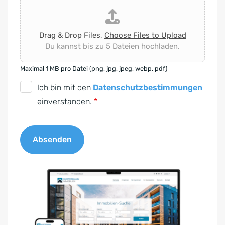
Drag & Drop Files,
Choose Files to Upload
Du kannst bis zu 5 Dateien hochladen.
Maximal 1 MB pro Datei (png, jpg, jpeg, webp, pdf)
D
Ich bin mit den
Datenschutzbestimmungen
S
einverstanden.
*
G
V
Absenden
O
-
A
E
l
i
t
n
e
v
r