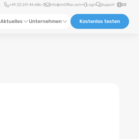
Schnellzugriff
+49 (0) 241 44 686-0
info@onOffice.com
Login
Support
DE
Aktuelles
Unternehmen
Kostenlos testen
ebinare
Über Uns
tatus-News
Partner und Kooperationen
eranstaltungen
Karriere
eferenzen
log
ewsletter
n