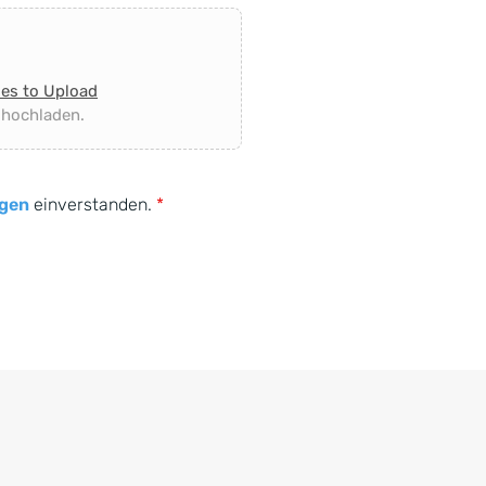
les to Upload
 hochladen.
gen
einverstanden.
*