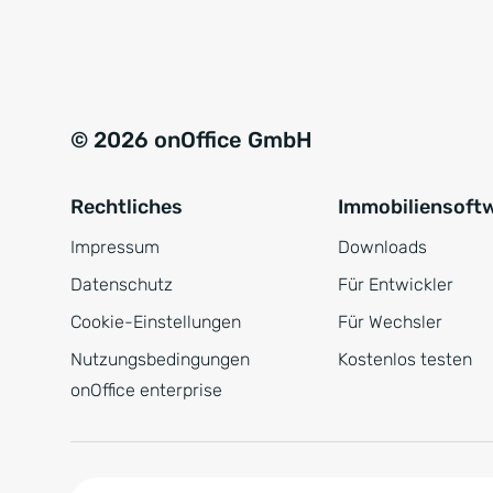
e
a
r
t
s
i
t
v
© 2026 onOffice GmbH
ä
e
n
:
Rechtliches
Immobiliensoft
d
n
Impressum
Downloads
i
Datenschutz
Für Entwickler
s
Cookie-Einstellungen
Für Wechsler
*
Nutzungsbedingungen
Kostenlos testen
onOffice enterprise