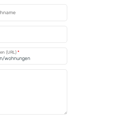
chname
CRM für Banken
den (URL)
*