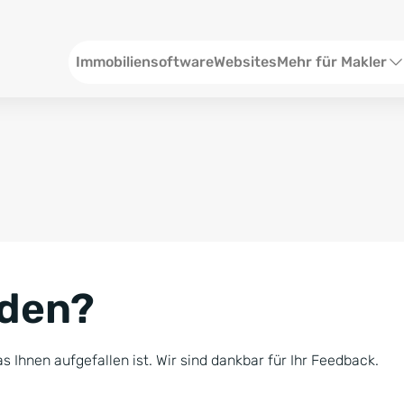
Header
Immobiliensoftware
Websites
Mehr für Makler
SEO und Content
W
Social Media
S
Social Ads
V
Google Ads
R
nden?
Newsletter-Pakete
B
Consulting
N
s Ihnen aufgefallen ist. Wir sind dankbar für Ihr Feedback.
Softwareschulunge