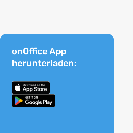
onOffice App
herunterladen: