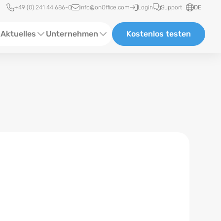
Schnellzugriff
+49 (0) 241 44 686-0
info@onOffice.com
Login
Support
DE
Aktuelles
Unternehmen
Kostenlos testen
ebinare
Über Uns
tatus-News
Partner und Kooperationen
eranstaltungen
Karriere
eferenzen
log
ewsletter
n