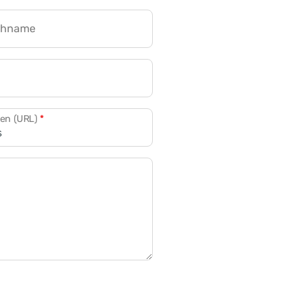
chname
CRM für Banken
den (URL)
*