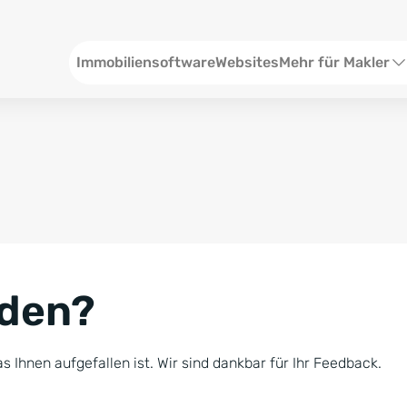
Header
Immobiliensoftware
Websites
Mehr für Makler
SEO und Content
W
Social Media
S
Social Ads
V
Google Ads
R
nden?
Newsletter-Pakete
B
Consulting
N
s Ihnen aufgefallen ist. Wir sind dankbar für Ihr Feedback.
Softwareschulunge