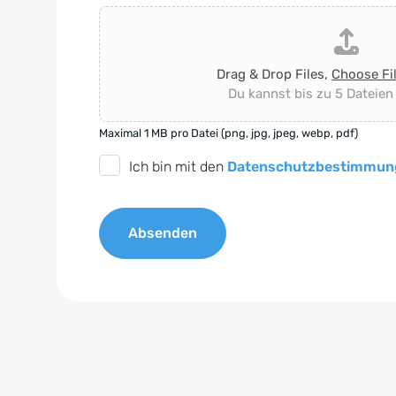
Drag & Drop Files,
Choose Fi
Du kannst bis zu 5 Dateien
Maximal 1 MB pro Datei (png, jpg, jpeg, webp, pdf)
D
Ich bin mit den
Datenschutzbestimmun
S
G
Absenden
V
O
A
-
l
E
t
i
e
n
r
v
n