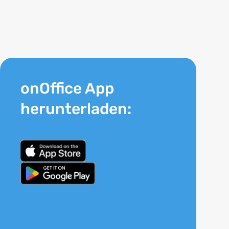
onOffice App
herunterladen: