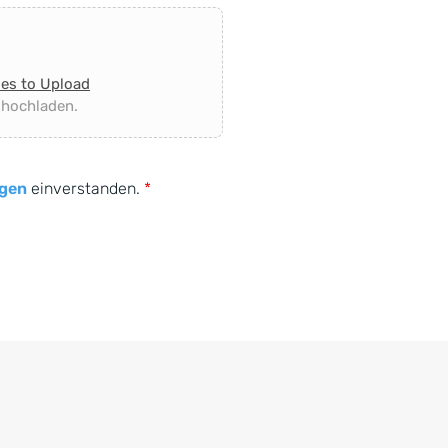
les to Upload
 hochladen.
gen
einverstanden.
*