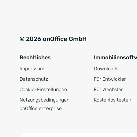
e
a
r
t
s
i
t
v
© 2026 onOffice GmbH
ä
e
n
:
Rechtliches
Immobiliensoft
d
n
Impressum
Downloads
i
Datenschutz
Für Entwickler
s
Cookie-Einstellungen
Für Wechsler
*
Nutzungsbedingungen
Kostenlos testen
onOffice enterprise