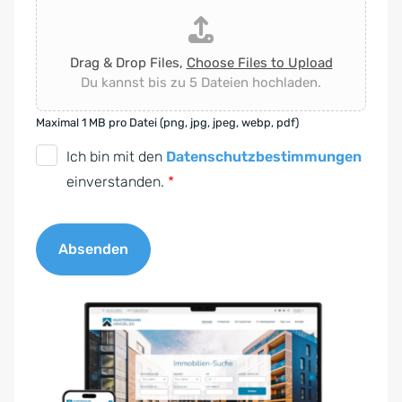
Drag & Drop Files,
Choose Files to Upload
Du kannst bis zu 5 Dateien hochladen.
Maximal 1 MB pro Datei (png, jpg, jpeg, webp, pdf)
D
Ich bin mit den
Datenschutzbestimmungen
S
einverstanden.
*
G
V
Absenden
O
-
A
E
l
i
t
n
e
v
r