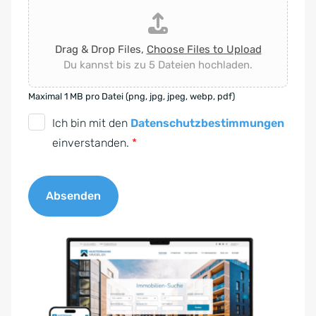
Drag & Drop Files,
Choose Files to Upload
Du kannst bis zu 5 Dateien hochladen.
Maximal 1 MB pro Datei (png, jpg, jpeg, webp, pdf)
D
Ich bin mit den
Datenschutzbestimmungen
S
einverstanden.
*
G
V
Absenden
O
-
A
E
l
i
t
n
e
v
r