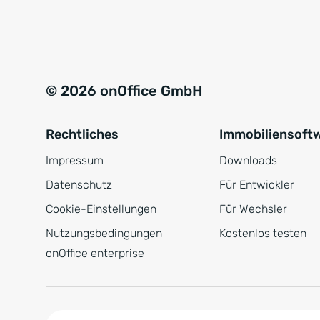
e
a
r
t
s
i
t
v
© 2026 onOffice GmbH
ä
e
n
:
Rechtliches
Immobiliensoft
d
n
Impressum
Downloads
i
Datenschutz
Für Entwickler
s
Cookie-Einstellungen
Für Wechsler
*
Nutzungsbedingungen
Kostenlos testen
onOffice enterprise