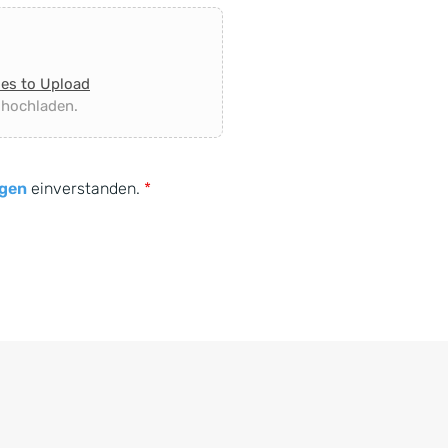
les to Upload
 hochladen.
gen
einverstanden.
*