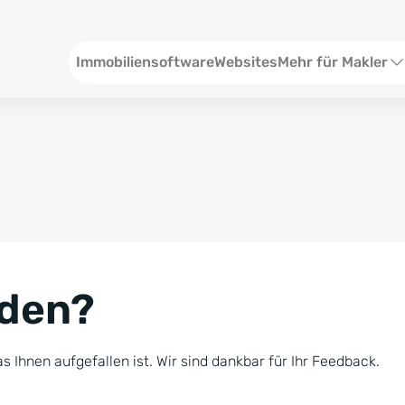
Header
Immobiliensoftware
Websites
Mehr für Makler
SEO und Content
W
Social Media
S
Social Ads
V
Google Ads
R
nden?
Newsletter-Pakete
B
Consulting
N
s Ihnen aufgefallen ist. Wir sind dankbar für Ihr Feedback.
Softwareschulunge