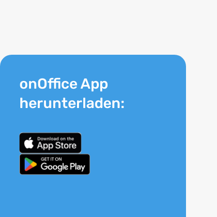
onOffice App
herunterladen: