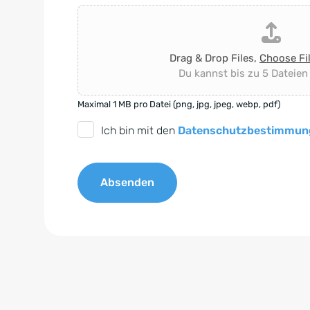
Drag & Drop Files,
Choose Fi
Du kannst bis zu 5 Dateien
Maximal 1 MB pro Datei (png, jpg, jpeg, webp, pdf)
D
Ich bin mit den
Datenschutzbestimmun
S
G
Absenden
V
O
A
-
l
E
t
i
e
n
r
v
n