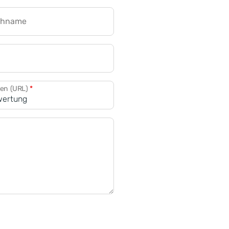
chname
CRM für Banken
den (URL)
*