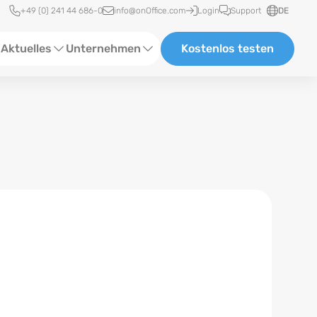
Schnellzugriff
+49 (0) 241 44 686-0
info@onOffice.com
Login
Support
DE
Aktuelles
Unternehmen
Kostenlos testen
ebinare
Über Uns
tatus-News
Partner und Kooperationen
eranstaltungen
Karriere
eferenzen
log
ewsletter
n