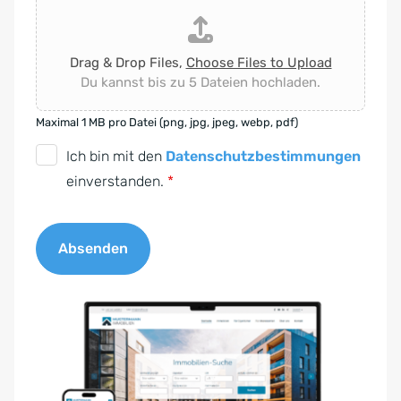
Drag & Drop Files,
Choose Files to Upload
Du kannst bis zu 5 Dateien hochladen.
Maximal 1 MB pro Datei (png, jpg, jpeg, webp, pdf)
D
Ich bin mit den
Datenschutzbestimmungen
S
einverstanden.
*
G
V
Absenden
O
-
A
E
l
i
t
n
e
v
r